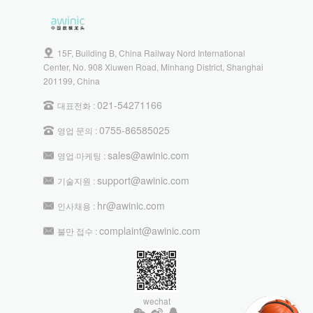
15F, Building B, China Railway Nord International
Center, No. 908 Xiuwen Road, Minhang District, Shanghai
201199, China
021-54271166
대표전화 :
0755-86585025
영업 문의 :
sales@awinic.com
영업·마케팅 :
support@awinic.com
기술지원 :
hr@awinic.com
인사채용 :
complaint@awinic.com
불만 접수 :
wechat