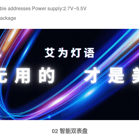
table addresses Power supply:2.7V~5.5V
ackage
02 智能双表盘