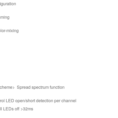
iguration
mming
olor-mixing
scheme> Spread spectrum function
trol LED open/short detection per channel
ll LEDs off >32ms