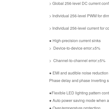
> Global 256-level DC current conf
> Individual 256-level PWM for di
> Individual 256-level current for c
● High-precision current sinks
> Device-to-device error:±5%
> Channel-to-channel error:±5%
● EMI and audible noise reduction
Phase delay and phase inverting 
●Flexible LED lighting pattern con
● Auto power saving mode when a
● Over-temperature protection