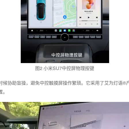
图2 小米SU7中控屏物理按键
时候协助盲操，避免中控触摸屏操作繁琐。它采用了艾为灯语®
置。