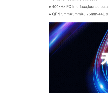
● 400kHz I²C interface,four selec
● QFN 5mmX5mmX0.75mm-44L p